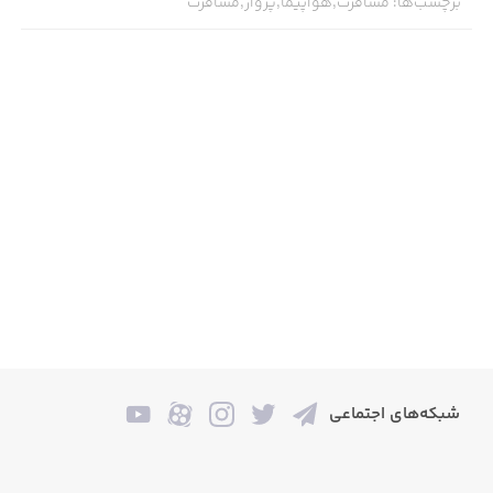
برچسب‌ها
:
مسافرت,هواپیما,پرواز,مسافرت
شبکه‌های اجتماعی