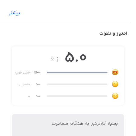
بیشتر
تا حالا شده تو فرودگاه دنبال تابلو وضعیت پرواز باشی؟
امتیاز و نظرات
5.0
از ۵
تا حالا شده کلی پای تابلو وضعیت پرواز وایسی تا پرواز خودتو
پیدا کنی؟
٪100
خیلی خوب
٪0
معمولی
٪0
بد
تا حالا شده بیای تو فرودگاه و ندونی کدوم کانتر بری و از
کدوم گیت خارج بشی؟
بسیار کاربردی به هنگام مسافرت