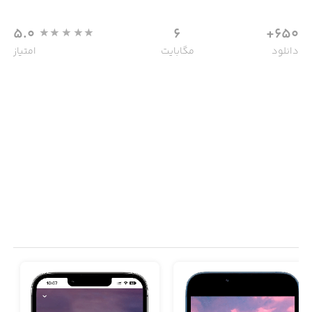
5.0
6
650+
دانلود
مگابایت
امتیاز