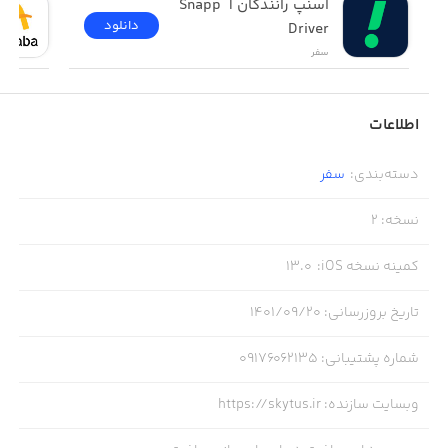
اسنپ رانندگان | Snapp 
دانلود
Driver
سفر
اطلاعات
دسته‌بندی
:
سفر
نسخه
:
2
کمینه نسخه iOS
:
13.0
تاریخ بروزرسانی
:
۱۴۰۱/۰۹/۲۰
شماره پشتیبانی
:
09176062135
وبسایت سازنده
:
https://skytus.ir