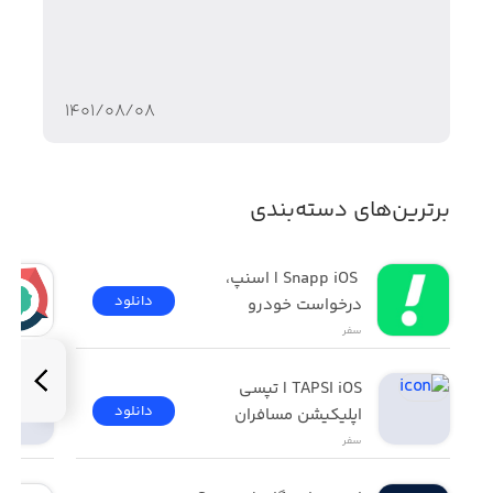
با Skytus هم میتونی پروازتو جستجو کنی و وضعیتش ببینی
هم میتونی پرواز دنبال کنی و هر وقت وضعیت پروازت
تغییری می کنه به صورت اعلان ببینیش و دیگه نگران از دست
دادن پرواز نباشی
۱۴۰۱/۰۸/۰۸
برترین‌های دسته‌بندی
 Snapp iOS | اسنپ، 
دانلود
درخواست خودرو
سفر
TAPSI iOS | تپسی 
دانلود
اپلیکیشن مسافران
سفر