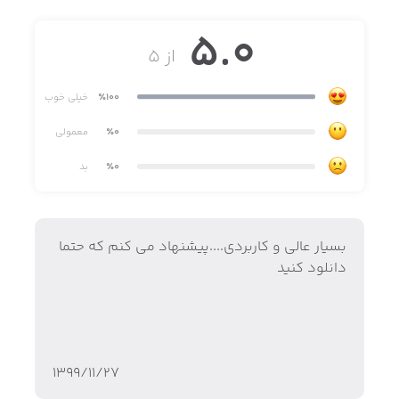
توان تعدیل تنها با یک کلیک بهترین سهام بنیادی در هر روز را
5.0
مشاهده کند.
از ۵
٪100
خیلی خوب
٪0
معمولی
٪0
بد
بسیار عالی و کاربردی....پیشنهاد می کنم که حتما
دانلود کنید
۱۳۹۹/۱۱/۲۷