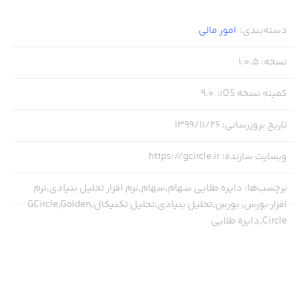
دسته‌بندی
:
امور ‌مالی
نسخه
:
1.0.5
کمینه نسخه iOS
:
9.0
تاریخ بروزرسانی
:
۱۳۹۹/۱۱/۲۶
وبسایت سازنده
:
https://gcircle.ir
برچسب‌ها
:
دایره طلایی سهام,سهام,نرم افزار تحلیل بنیادی,نرم
افزار بورس, بورس,تحلیل بنیادی,تحلیل تکنیکال,GCircle,Golden
Circle,دایره طلایی