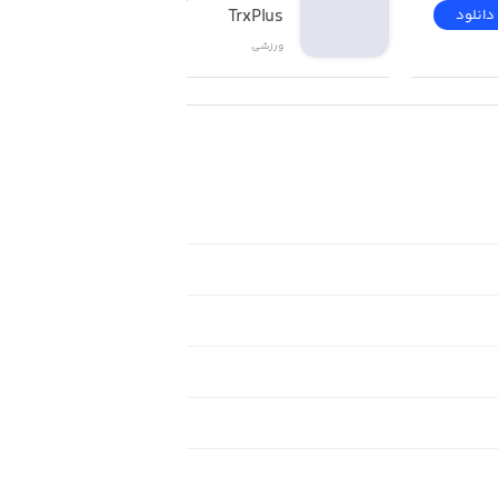
TrxPlus
دانلود
دانلود
ورزشی