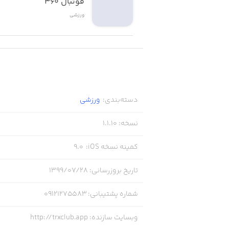
فوتبال ۳۶۰
ورزشی
دسته‌بندی
:
ورزشی
نسخه
:
1.1.10
کمینه نسخه iOS
:
9.0
تاریخ بروزرسانی
:
۱۳۹۹/۰۷/۲۸
شماره پشتیبانی
:
09121275583
وبسایت سازنده
:
http://trxclub.app