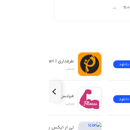
0
٪
بد
طرفداری | Tarafdari
دانلود
دانلود
ورزشی
فیتنس
دانلود
دانلود
ورزشی
تی ار ایکس پلاس | 