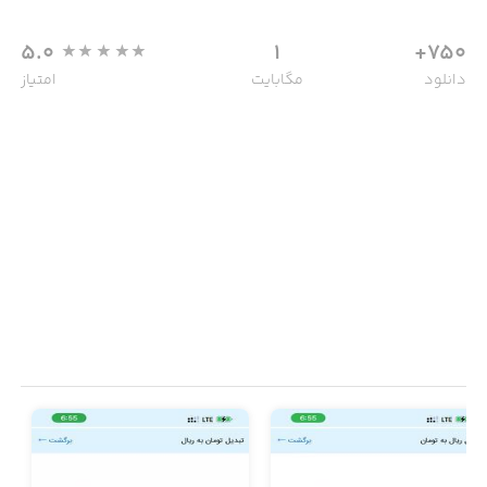
5.0
1
750+
دانلود
مگابایت
امتیاز