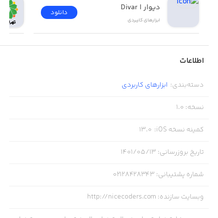
دیوار | Divar
دانلود
ابزار‌های کاربردی
اطلاعات
دسته‌بندی
:
ابزار‌های کاربردی
نسخه
:
1.0
کمینه نسخه iOS
:
13.0
تاریخ بروزرسانی
:
۱۴۰۱/۰۵/۱۳
شماره پشتیبانی
:
02128428343
وبسایت سازنده
:
http://nicecoders.com