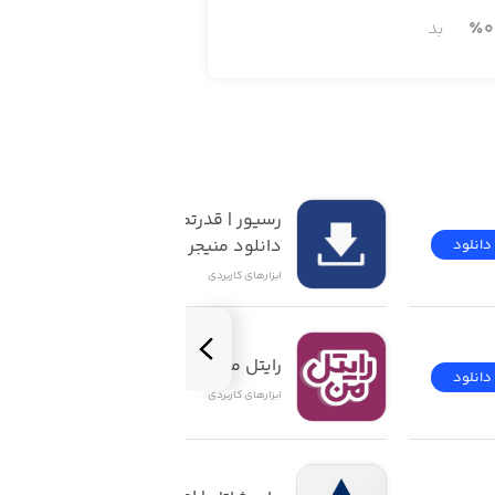
0
٪
بد
رسیور | قدرتمندترین 
دانلود منیجر iOS
دانلود
دانلود
ابزار‌های کاربردی
رایتل من | My Rightel
دانلود
دانلود
ابزار‌های کاربردی