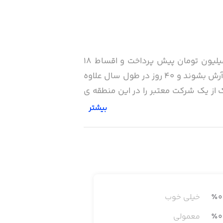
در طرح "طاها" شرکت انبوه سازان آرش، شرایط استثنایی فراهم شده تا مشتریان بتوانند فقط با 99 میلیون تومان پیش پرداخت و اقساط 18
ماهه، مالک یک سهم معادل نیم دانگ از یک واحد ویلایی کاملا مبله در یکی از شهرک های ویلایی زیبای آرش بشوند و 40 روز در طول سال علاوه
 از یک شرکت معتبر را در این منطقه ی
بیشتر
دهد.
0
٪
خیلی خوب
0
٪
معمولی