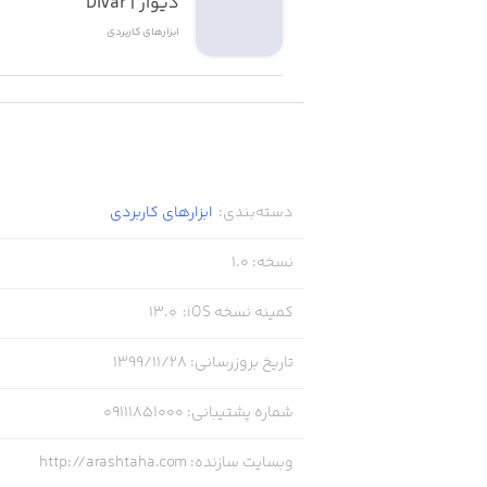
دیوار | Divar
ابزار‌های کاربردی
دسته‌بندی
:
ابزار‌های کاربردی
نسخه
:
1.0
کمینه نسخه iOS
:
13.0
تاریخ بروزرسانی
:
۱۳۹۹/۱۱/۲۸
شماره پشتیبانی
:
09111851000
وبسایت سازنده
:
http://arashtaha.com