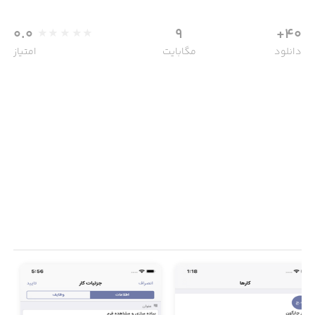
0.0
9
40+
دانلود
مگابایت
امتیاز