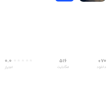
0.0
516
70+
دانلود
مگابایت
امتیاز