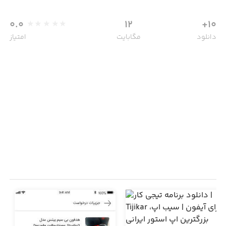
0.0
12
10+
دانلود
مگابایت
امتیاز