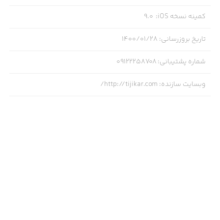
کمینه نسخه iOS
:
9.0
تاریخ بروزرسانی
:
۱۴۰۰/۰۱/۲۸
شماره پشتیبانی
:
09122258708
وبسایت سازنده
:
http://tijikar.com/