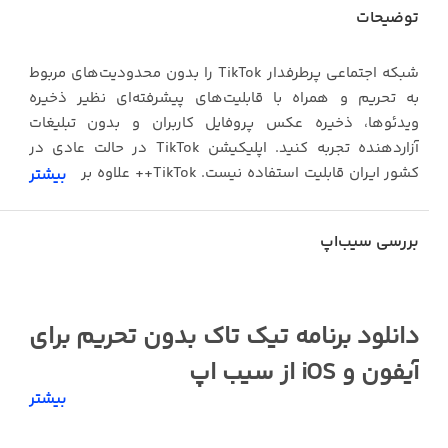
توضیحات
شبکه اجتماعی پرطرفدار TikTok را بدون محدودیت‌های مربوط
به تحریم و همراه با قابلیت‌های پیشرفته‌ای نظیر ذخیره
ویدئوها، ذخیره عکس پروفایل کاربران و بدون تبلیغات
آزاردهنده تجربه کنید. اپلیکیشن TikTok در حالت عادی در
کشور ایران قابلیت استفاده نیست. TikTok++ علاوه بر رفع این
بیشتر
محدودیت، امکانات پیشرفته‌ای نیز در اختیارتان می‌گذارد.
بررسی سیب‌اپ
امکاناتی نظیر:
دانلود برنامه تیک تاک بدون تحریم برای
بخش For You
آیفون و iOS از سیب اپ
بیشتر
امروز شما را با یکی دیگر از نسخه‌های کلاسیک تیک تاک یعنی
• دانلود و ذخیره ویدئوها در گالری
تیک تاک مود شده (TikTok++) آشنا می‌کنیم. این برنامه دارای