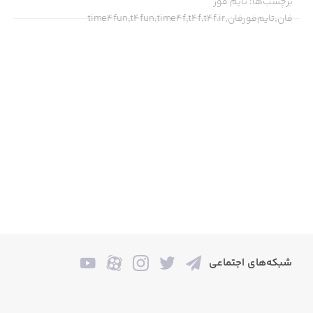
برچسب‌ها
:
تایم فور
فان,تایم‌فورفان,time4fun,t4fun,time4f,t4f,t4f.ir
شبکه‌های اجتماعی