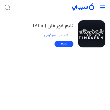
تایم‌ فور فان | t4f.ir
دسته‌بندی
:
سرگرمی
دانلود