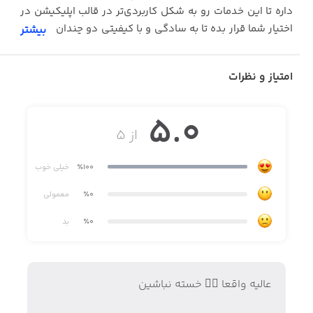
داره تا این خدمات رو به شکل کاربردی‌تر در قالب اپلیکیشن در
اختیار شما قرار بده تا به سادگی و با کیفیتی دو چندان همیشه
بیشتر
و همه‌جا در کنار شما باشد.
خوش بگذره :)
امتیاز و نظرات
5.0
از ۵
٪100
خیلی خوب
٪0
معمولی
٪0
بد
عالیه واقعا ✌🏼 خسته نباشین