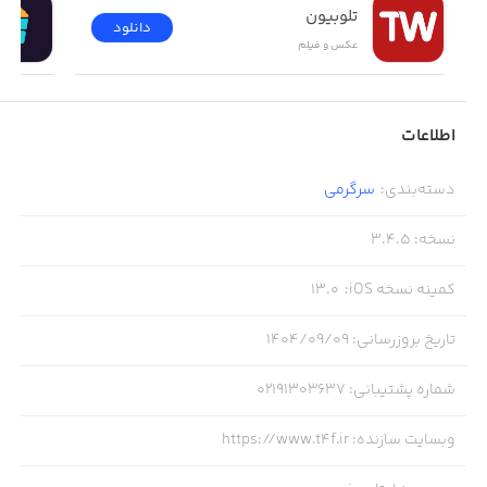
تلوبیون
دانلود
عکس و فیلم
اطلاعات
دسته‌بندی
:
سرگرمی
نسخه
:
3.4.5
کمینه نسخه iOS
:
13.0
تاریخ بروزرسانی
:
۱۴۰۴/۰۹/۰۹
شماره پشتیبانی
:
02191303637
وبسایت سازنده
:
https://www.t4f.ir