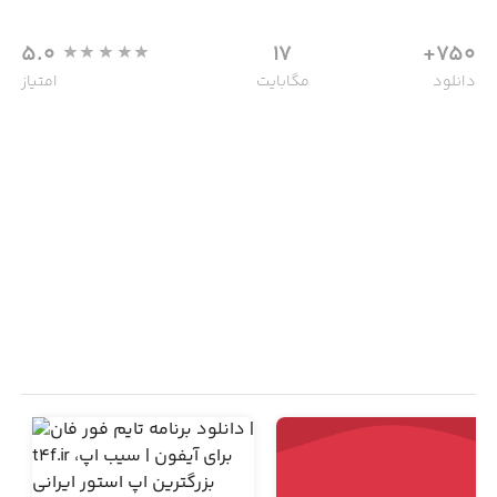
5.0
17
750+
دانلود
مگابایت
امتیاز