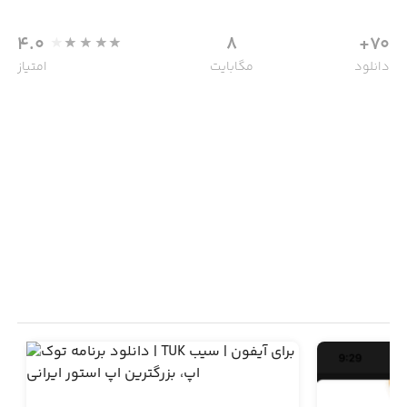
4.0
8
70+
دانلود
مگابایت
امتیاز