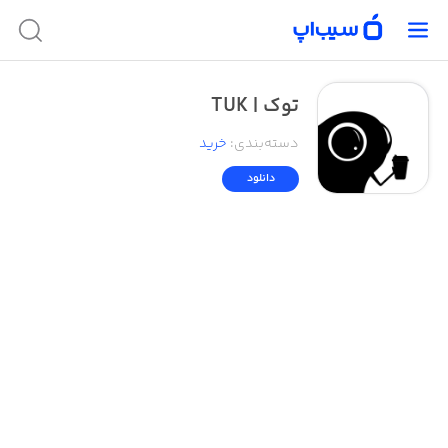
توک | TUK
دسته‌بندی
:
خرید
دانلود