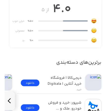
4.0
از ۵
٪50
خیلی خوب
٪50
معمولی
٪0
بد
برترین‌های دسته‌بندی
دیجی‌کالا | فروشگاه 
دانلود
خرید آنلاین | Digikala
خرید
شیپور: خرید و فروش 
دانلود
خودرو، ملک و ...