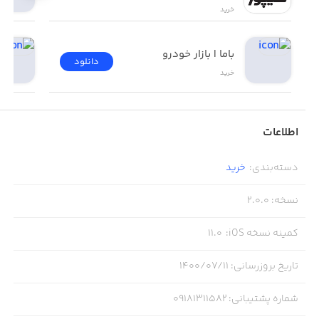
خرید
باما | بازار خودرو
دانلود
خرید
اطلاعات
دسته‌بندی
:
خرید
نسخه
:
2.0.0
کمینه نسخه iOS
:
11.0
تاریخ بروزرسانی
:
۱۴۰۰/۰۷/۱۱
شماره پشتیبانی
:
09181311582‬