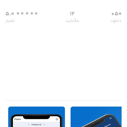
5.0
12
50+
دانلود
مگابایت
امتیاز