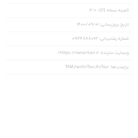
کمینه نسخه iOS
:
12.0
تاریخ بروزرسانی
:
۱۴۰۰/۰۹/۰۱
شماره پشتیبانی
:
09124888072
وبسایت سازنده
:
https://iranairtour.ir/
برچسب‌ها
:
TAM,IranAirTour,AirTour