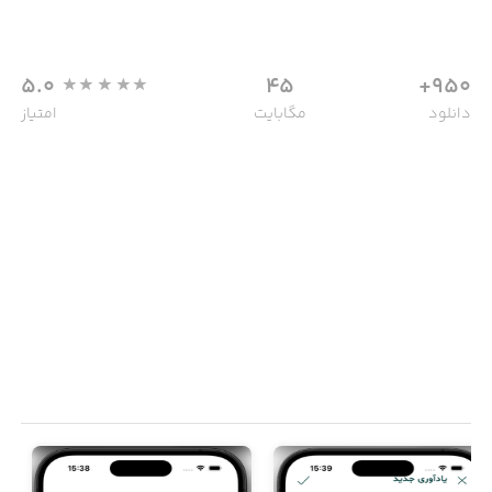
5.0
45
950+
دانلود
مگابایت
امتیاز