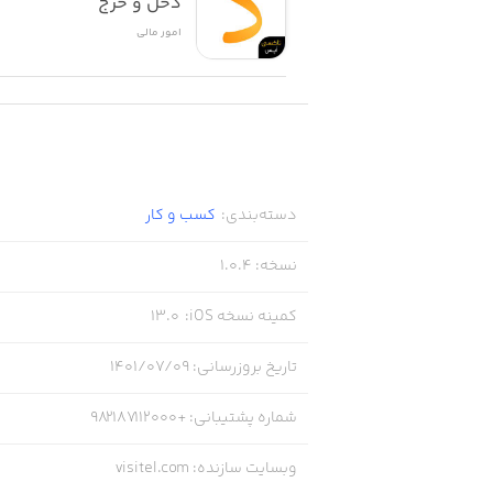
دخل و خرج
امور ‌مالی
دسته‌بندی
:
کسب‌ و ‌کار
نسخه
:
1.0.4
کمینه نسخه iOS
:
13.0
تاریخ بروزرسانی
:
۱۴۰۱/۰۷/۰۹
شماره پشتیبانی
:
+982187112000
وبسایت سازنده
:
visitel.com