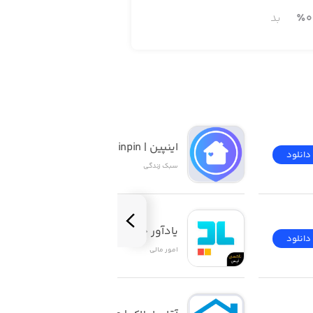
0
٪
بد
اینپین | inpin
دانلود
دانلود
سبک زندگی
یادآور چک ۲
دانلود
دانلود
امور ‌مالی