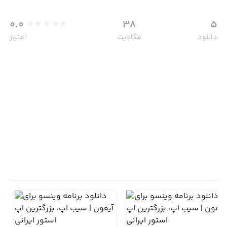
0.0
38
5
دانلود
مگابایت
امتیاز