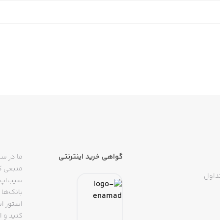
گواهی خرید اینترنتی
ما در سی
منبعی کا
داول
سیب‌اپ م
بانک‌ها 
استور ای