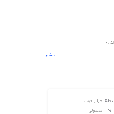
بیشتر
100
٪
خیلی خوب
0
٪
معمولی