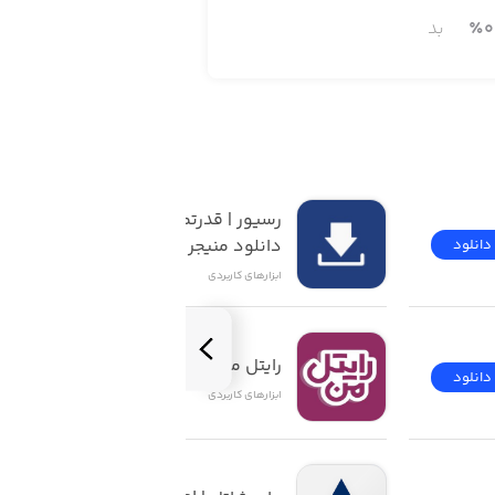
0
٪
بد
رسیور | قدرتمندترین 
دانلود منیجر iOS
دانلود
دانلود
ابزار‌های کاربردی
رایتل من | My Rightel
دانلود
دانلود
ابزار‌های کاربردی