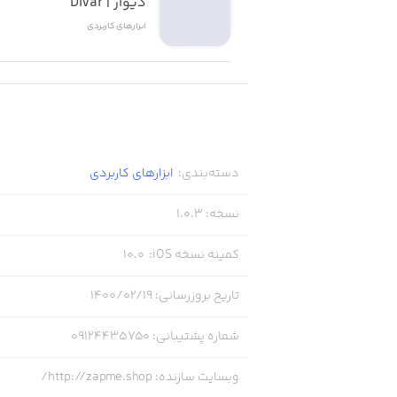
دیوار | Divar
ابزار‌های کاربردی
دسته‌بندی
:
ابزار‌های کاربردی
نسخه
:
1.0.3
کمینه نسخه iOS
:
10.0
تاریخ بروزرسانی
:
۱۴۰۰/۰۲/۱۹
شماره پشتیبانی
:
09124435750
وبسایت سازنده
:
http://zapme.shop/