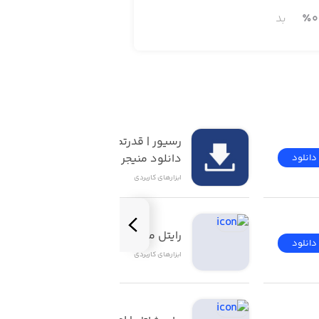
0
٪
بد
رسیور | قدرتمندترین 
دانلود منیجر iOS
دانلود
دانلود
ابزار‌های کاربردی
رایتل من | My Rightel
دانلود
دانلود
ابزار‌های کاربردی