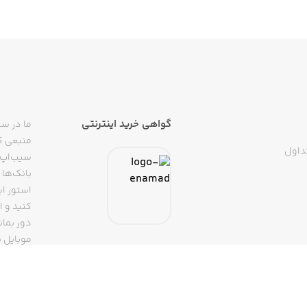
گواهی خرید اینترنتی
ما در سی
منبعی کا
داول
سیب‌اپ م
بانک‌ها 
استور ای
دور بمان
موبایل ب
(روبیکا، 
تپسی، آ
اپلیکیشن
تنها با 