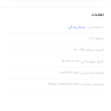
اطلاعات
دسته‌بندی
:
سبک زندگی
نسخه
:
2.2
کمینه نسخه iOS
:
15
تاریخ بروزرسانی
:
۱۴۰۳/۱۲/۰۶
شماره پشتیبانی
:
09038720511
وبسایت سازنده
:
https://zellerco.com