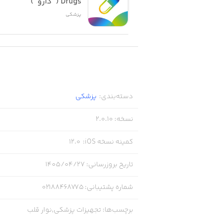
Drugs (  دارو  )
پزشکی
دسته‌بندی
:
پزشکی
نسخه
:
2.0.10
کمینه نسخه iOS
:
12.0
تاریخ بروزرسانی
:
۱۴۰۵/۰۴/۲۷
شماره پشتیبانی
:
02188468775
برچسب‌ها
:
تجهیزات پزشکی,نوار قلب