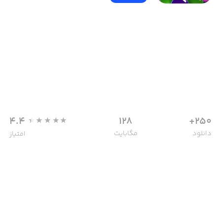
4.4
128
250+
دانلود
مگابایت
امتیاز