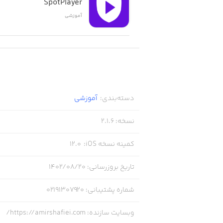
SpotPlayer
آموزشی
دسته‌بندی
:
آموزشی
نسخه
:
2.1.6
کمینه نسخه iOS
:
12.0
تاریخ بروزرسانی
:
۱۴۰۲/۰۸/۲۰
شماره پشتیبانی
:
02191307920
وبسایت سازنده
:
https://amirshafiei.com/