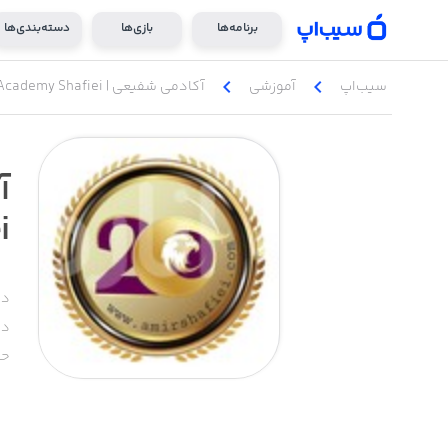
برنامه‌ها
بازی‌ها
دسته‌بندی‌ها
chevron_left
chevron_left
سیب‌اپ
آموزشی
آکادمی شفیعی | Academy Shafiei
i
دس
دا
حج