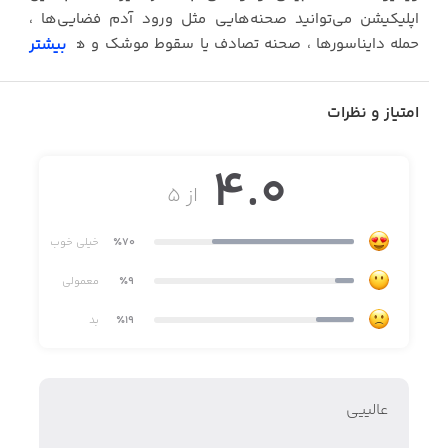
اپلیکیشن می‌توانید صحنه‌هایی مثل ورود آدم فضایی‌ها ،
حمله دایناسورها ، صحنه تصادف یا سقوط موشک و هواپیما ،
بیشتر
صحنه‌های جنگی و صدها صحنه اکشن دیگر را بصورت کاملاً
واقعی و طبیعی روی هر ویدیویی که از محیط اطراف تهیه
امتیاز و نظرات
می‌کنید مونتاژ کنید .
4.0
از ۵
٪70
خیلی خوب
٪9
معمولی
٪19
بد
عالییی