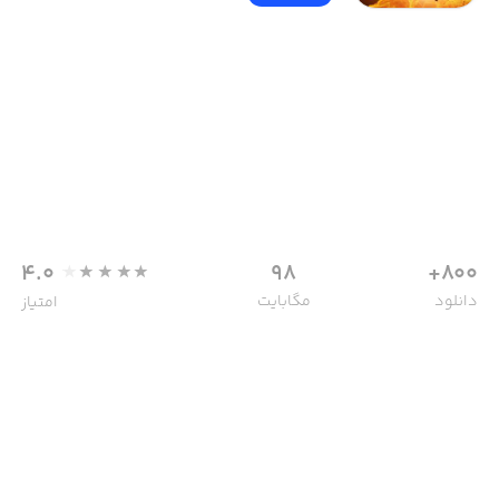
4.0
98
800+
دانلود
مگابایت
امتیاز