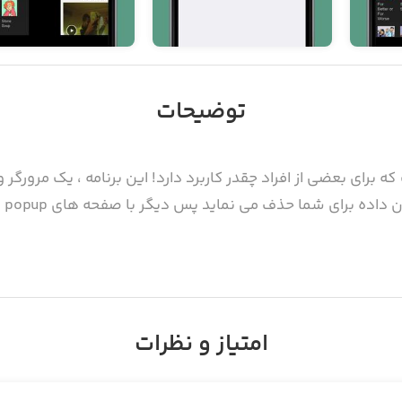
توضیحات
ه براي بعضي از افراد چقدر كاربرد دارد! اين برنامه ، يك مرورگ
ا حذف مي نمايد پس ديگر با صفحه هاي popup و تبليغات خدا حافظي كنيد.
امتیاز و نظرات