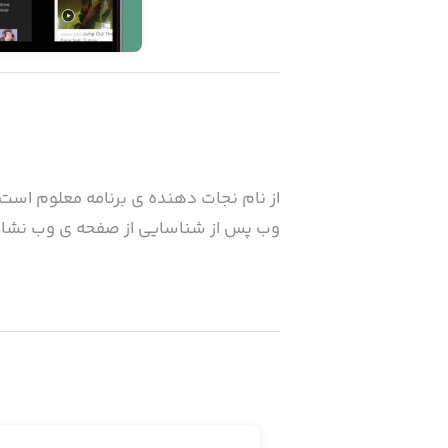
از نام نجات دهنده ي برنامه معلوم است ك
وب پس از شناسايي از صفحه ي وب نشان داده براي شم