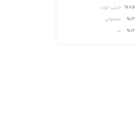
75
٪
خیلی خوب
12
٪
معمولی
12
٪
بد