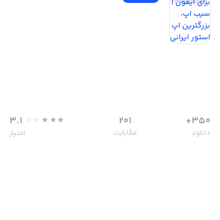
3.1
201
350+
دانلود
مگابایت
امتیاز