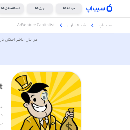
برنامه‌ها
بازی‌ها
دسته‌بندی‌ها
chevron_left
chevron_left
سیب‌اپ
شبیه‌سازی
AdVenture Capitalist
در حال حاضر امکان دری
t
دس
دا
حج