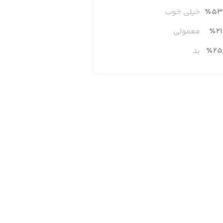
53
٪
خیلی خوب
21
٪
معمولی
25
٪
بد