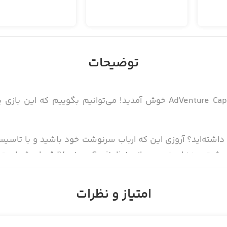
توضیحات
سلام سرمایه‌گذار جوان! به بازی AdVenture Capitalist خوش آمدید! می‌توا
 داشته‌اید؟ آروزی این که ارباب سرنوشت خود باشید و با تاسیس
بازی AdVenture Capitalist برای شماست!
ریت خود را برای تسخیر دنیا آغاز کنید. آنقدر کلیک کنید تا بت
امتیاز و نظرات
 است.
 را ارتقاع دهید، بازار را تسخیر کنید و جذب سرمایه‌گزار، سود خود