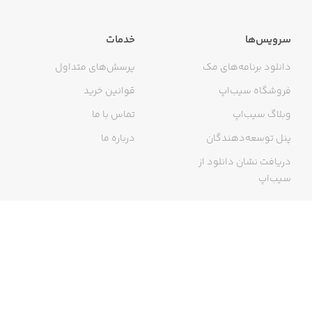
ناشر آثار تقدیرشده در جوایز کتاب سال، جلال آل‌احمد، کتاب
سرویس‌ها
خدمات
فصل، پروین اعتصامی، مهرگان ادب، گلشیری، هفت اقلیم،
کتاب سال سینمای ایران و..
دانلود برنامه‌های مک
پرسش‌های متداول
فروشگاه سیب‌اپ
قوانین خرید
وبلاگ سیب‌اپ
تماس با ما
پنل توسعه‌دهندگان
درباره ما
دریافت نشان دانلود از
سیب‌اپ
گواهی خرید اینترنتی