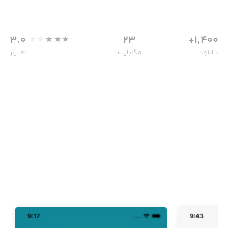
3.0
23
1,400+
دانلود
مگابایت
امتیاز