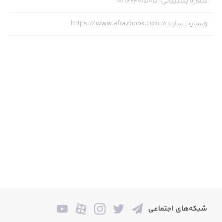
شماره پشتیبانی
:
02166401585
ناشر تقدیرشده در:
وبسایت سازنده
:
https://www.afrazbook.com
جایزهٔ کتاب فصل ۱۳۹۰
جشنوارهٔ تئاتر دانشگاهی ۱۳۸۸/ ۱۳۸۹/ ۱۳۹۰/ ۱۳۹۱
جشن انجمن منتقدان و نویسندگان خانهٔ تئاتر ۱۳۸۸/ ۱۳۸۹
جشنوارهٔ دانشجویی تئاتر نیمکت ۱۳۹۰
جشنوارهٔ مونولوگ مکث ۱۳۸۹/ ۱۳۹۰
ناشر آثار برگزیده در جوایز گام اول ادبیات داستانی، ادبیِ
اصفهان، ادبیات متفاوت واو، هفت اقلیم، تکنیکی‌ترین رمان
سال، روزی‌روزگاری، جشن آثار برتر ادبیات نمایشی خانهٔ تئاتر،
جشنوارهٔ تئاتر فجر، جشنوارهٔ کتاب‌های آموزشی رشد و...
شبکه‌های اجتماعی