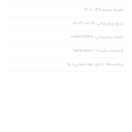
کمینه نسخه iOS
:
14.7
تاریخ بروزرسانی
:
۱۴۰۳/۰۸/۱۶
شماره پشتیبانی
:
09913498412
وبسایت سازنده
:
baranapp.ir
برچسب‌ها
:
دعای عهد,صوتی,دعا