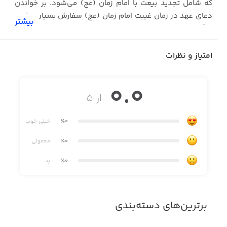
که شامل تجدید بیعت با امام زمان (عج) می‌شود. بر خواندن
دعای عهد در زمان غیبت امام زمان (عج) سفارش بسیاری شده
بیشتر
و گفته می‌شود که هر کس چهل صبح این دعا را بخواند، به
عنوان یار امام زمان (ع) شناخته خواهد شد.
امتیاز و نظرات
0.0
از ۵
٪0
خیلی خوب
٪0
معمولی
٪0
بد
برترین‌های دسته‌بندی