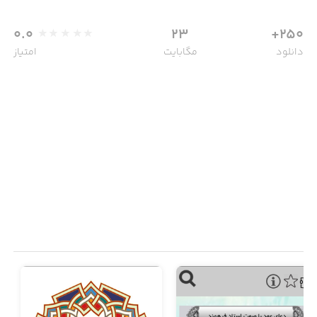
0.0
23
250+
دانلود
مگابایت
امتیاز