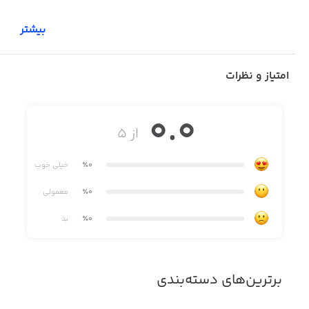
بیشتر
امتیاز و نظرات
0.0
از ۵
٪0
خیلی خوب
٪0
معمولی
٪0
بد
برترین‌های دسته‌بندی