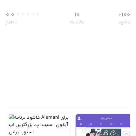
0.0
10
100+
دانلود
مگابایت
امتیاز