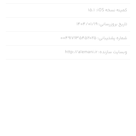
کمینه نسخه iOS
:
15.1
تاریخ بروزرسانی
:
۱۴۰۴/۰۱/۱۹
شماره پشتیبانی
:
004917635452025
وبسایت سازنده
:
http://alemani.ir