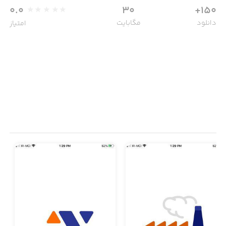
0.0
30
150+
دانلود
مگابایت
امتیاز