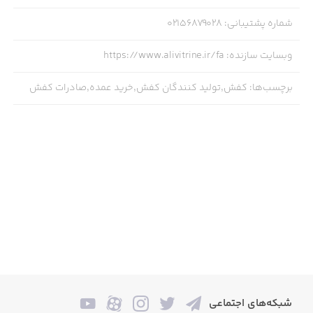
شماره پشتیبانی
:
02156879028
موفق و پیروز باشید
وبسایت سازنده
:
https://www.alivitrine.ir/fa
برچسب‌ها
:
کفش,تولید کنندگان کفش,خرید عمده,صادرات کفش
شبکه‌های اجتماعی