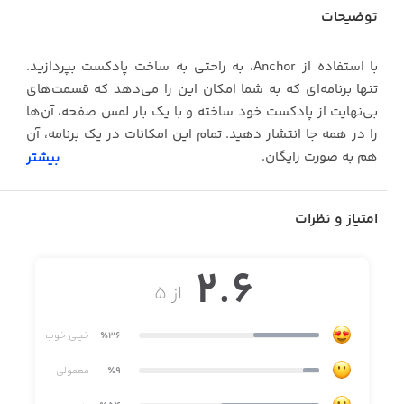
توضیحات
با استفاده از Anchor، به راحتی به ساخت پادکست بپردازید.
تنها برنامه‌ای که به شما امکان این را می‌دهد که قسمت‌های
بی‌نهایت از پادکست خود ساخته و با یک بار لمس صفحه، آن‌ها
را در همه جا انتشار دهید. تمام این امکانات در یک برنامه، آن
هم به صورت رایگان.
بیشتر
امتیاز و نظرات
پادکست خود را بسازید
· هرکجا که هستید، به ضبط پادکست خود پرداخته یا پادکستی
2.6
که قبلاً ضبط کرده‌اید را به برنامه وارد کنید
از ۵
· فرقی نمی‌کند که همکاران و مهمانان پادکست شما در چه
٪36
خیلی خوب
نقطه‌ای از دنیا هستند؛ حال می‌توانید با استفاده از این برنامه،
به راحتی به ضبط پادکست با آن‌ها مشغول شوید
٪9
معمولی