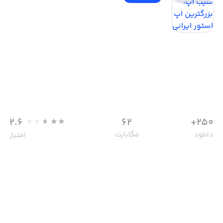
2.6
62
250+
دانلود
مگابایت
امتیاز