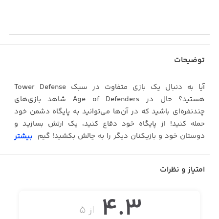
توضیحات
آیا به دنبال یک بازی متفاوت در سبک Tower Defense
هستید؟ حال در Age of Defenders شاهد بازی‌های
چندنفره‌ای باشید که در آن‌ها می‌توانید به پایگاه دشمن خود
حمله کنید! از پایگاه خود دفاع کنید، یک ارتش بسازید و
دوستان خود و بازیکنان دیگر را به چالش بکشید! گیم‌پلی این
بیشتر
بازی ترکیبی است از سبک Tower Defense و RTS.
شاید حوصله بازی‌های چندنفره را نداشته باشید. در این صورت
امتیاز و نظرات
می‌توانید در حالت داستانی به بازی بپردازید! داستان بازی در
آینده‌ای رخ می‌دهد که در آن انسان برای جابجایی به ماده‌ای به
4.3
نام رایدان وابسته است. شما نقش جوزف را دارید؛ قهرمانی که
از ۵
در این دنیا به جستجو پرداخته و با شورشگران می‌جنگد.