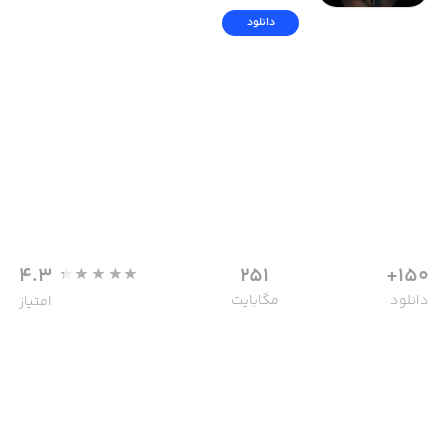
دانلود
4.3
251
150+
دانلود
مگابایت
امتیاز