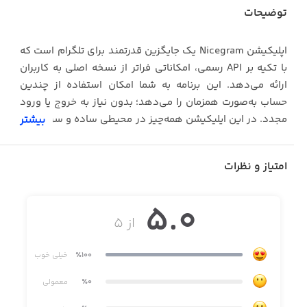
توضیحات
اپلیکیشن Nicegram یک جایگزین قدرتمند برای تلگرام است که
با تکیه بر API رسمی، امکاناتی فراتر از نسخه اصلی به کاربران
ارائه می‌دهد. این برنامه به شما امکان استفاده از چندین
حساب به‌صورت همزمان را می‌دهد؛ بدون نیاز به خروج یا ورود
مجدد. در این اپلیکیشن همه‌چیز در محیطی ساده و سریع جای
بیشتر
گرفته که بدون از دست رفتن امنیت، امکانات پیشرفته را به
تلگرام اضافه می‌کند. در اپلیکیشن Nicegram با قابلیت Double
امتیاز و نظرات
Bottom، امکان مخفی کردن پروفایل ثانویه با رمز متفاوت
فراهم می‌شود.
5.0
علاوه بر قابلیت‌های شبکه‌ای و امنیتی، Nicegram با ویژگی AI
از ۵
Assistant Lily به کاربران امکان می‌دهد تا به‌راحتی پیام‌ها را
ترجمه کنند، خلاصه بنویسند، تصویر و آواتار تولید کنند یا حتی
٪100
خیلی خوب
سوالات را درون چت پاسخ دهند. ابزارهای هوش مصنوعی
٪0
معمولی
مانند In-chat Translator ،Quick Replies و تبدیل ویدیو به
فرمت دایره‌ای اینستاگرامی، تجربه‌ای پیشرفته و سریع از