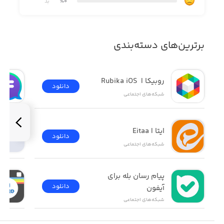
٪0
بد
مکالمات را فراهم می‌کنند. همچنین، امکاناتی مانند Secret
Chats، مشاهده پیام‌های ویرایش‌شده یا حذف‌شده، دانلود
محتوا از کانال‌ها، تنظیم دسترسی‌ها و طراحی رابط با تم‌های
برترین‌های دسته‌بندی
متنوع، Nicegram را به ابزار حرفه‌ای و مطمئنی برای کاربران،
اینفلوئنسرها و مدیران شبکه‌های اجتماعی تبدیل کرده است.
روبیکا |  Rubika iOS
دانلود
شبکه‌های اجتماعی
ویژگی‌های اپلیکیشن Nicegram: Telegram X Messenger:
• پشتیبانی از حساب‌های نامحدود با قابلیت سوییچ سریع بین
آن‌ها
ایتا | Eitaa
دانلود
شبکه‌های اجتماعی
• قابلیت Double Bottom برای مخفی‌سازی پروفایل دوم با رمز
متفاوت
پیام رسان بله برای 
• ویژگی Nicegram Wallet غیرحضوری Web3 برای تراکنش
دانلود
آیفون
رمزارز درون چت
شبکه‌های اجتماعی
• قابلیت Lily AI Assistant برای ایجاد خلاصه، ترجمه، اظهار نظر