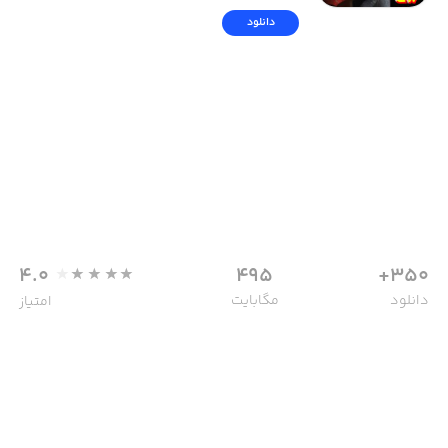
دانلود
4.0
495
350+
دانلود
مگابایت
امتیاز