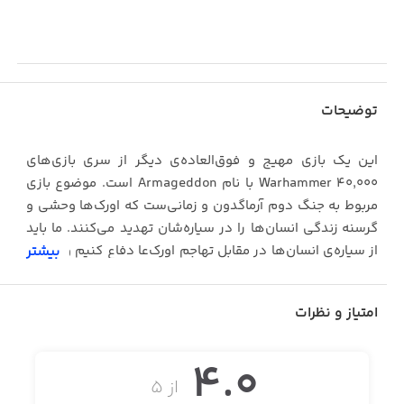
توضیحات
این یک بازی مهیج و فوق‌العاده‌ی دیگر از سری بازی‌های
Warhammer 40,000 با نام Armageddon است. موضوع بازی
مربوط به جنگ دوم آرماگدون و زمانی‌ست که اورک‌ها وحشی و
گرسنه زندگی انسان‌ها را در سیاره‌شان تهدید می‌کنند. ما باید
از سیاره‌ی انسان‌ها در مقابل تهاجم اورک‌عا دفاع کنیم و زندگی
بیشتر
و آینده‌ی آن‌ها را نجات دهیم.
در این جنگ ۳ جوخه‌ی دیگر از موجودات فرازمینی که
امتیاز و نظرات
سمندرها، فرشتگان خون و موجودات آن سوی دریا هستند به
ما ملحق می‌شوند و به ما کمک می‌کنند تا در این جنگ پیروز
4.0
شویم. این بازی یک بازی استراتژیک با گرافیک بالا و سیر
از ۵
داستانی فوق‌العاده مهیج و جذاب است. این بازی می‌تواند