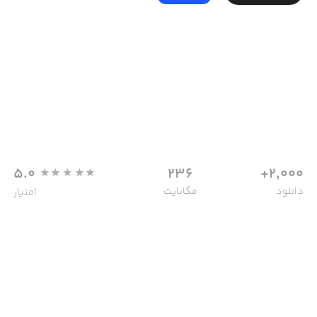
5.0
236
2,000+
دانلود
مگابایت
امتیاز