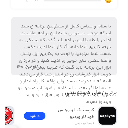
٪0
بد
چندین صفحه را باز کنید و با استفاده از لایه‌های نامحدودی که
در اختیارتان قرار می‌گیرد، ابزارهای دقیقی مانند قطره‌چکان،
پاک‌کن، سطل رنگ و غیره را به کار بگیرید. موتور گرافیکی
قدرتمندی که روی این اپلیکیشن قرار دارد، به شما کمک خواهد
با سلام و سپاس کامل از مسئولین برنامه ی سید
کرد بدون محدودیت خلاقیت خود را به تصویر بکشید.
اپ که موجب دسترسی ما به این برنامه هاشدند.
اما در رابطه با این برنامه باید گفت که بستگی به
درجه کاربری شما داره، اگر کار شما ادیت عکس
هست شما میتونید با توجه به بکاربری اپل پنسل
برخی از ویژگی‌های اپلیکیشن Artstudio Pro:
واقعا عکس های خوبی رو ادیت کنید و در باره ی
- امکان استفاده از بوم‌ها تا سایز 64Mpix
۱۴۰۱/۰۸/۱۸
ابزار این برنامه باید گفت که تقریبا بیش از ۸۰
درصد ابزار فتوشاپ رو در اختیار شما قرار می‌دهد،
- وجود ابزارهای کاربردی و متنوع ازجمله Move، Burn، Dodge،
البته که صددرصد نیست ولی واقعا کار راه انداز و
Wet Paint و...
عالیه، اما اگر تعصب استفاده از فتوشاپ ویندوز رو
برترین‌های دسته‌بندی
دارید باید بگم که قدری با اون فرق داره و به
- موتور گرافیکی جدید و قدرتمند با کارایی ۵ الی ۱۰ برابر
ویندوز نمیره.
سریع‌تر از نسل قبل
کپ‌سینک | زیرنویس 
- امکان استفاده از لایه‌های متنی در کنار افکت‌هایی ازجمله
دانلود
خودکار ویدیو
Bevel/Emboss، Stroke، Inner Shadow، Outer Glow و...
گرافیک و طراحی