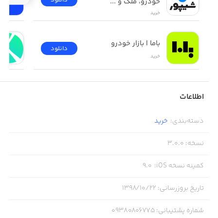
خودرو، ملک و ...
خرید
باما | بازار خودرو
دانلود
خرید
اطلاعات
دسته‌بندی
:
خرید
نسخه
:
3.0.0
کمینه نسخه iOS
:
9.0
تاریخ بروزرسانی
:
۱۳۹۸/۱۰/۲۲
شماره پشتیبانی
:
09380806775