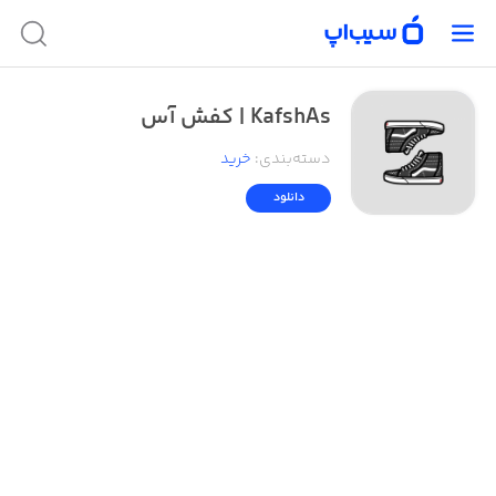
KafshAs | کفش آس
دسته‌بندی
:
خرید
دانلود