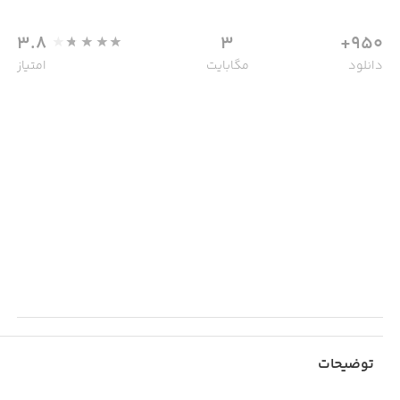
3.8
3
950+
دانلود
مگابایت
امتیاز
توضیحات