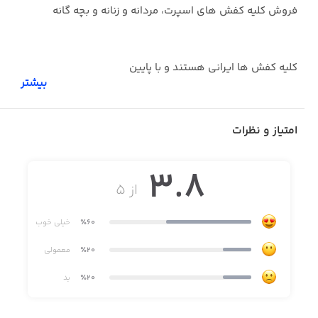
فروش کلیه کفش های اسپرت، مردانه و زنانه و بچه گانه
کلیه کفش ها ایرانی هستند و با پایین
بیشتر
ترین سود به شما عزیزان عرضه میگردند
امتیاز و نظرات
3.8
ارسال به تمام نقاط ایران
از ۵
٪60
خیلی خوب
کلیه کالا ها ضمانت پس از فروش دارند
٪20
معمولی
٪20
بد
خرید به صورت حضوری در مشهد