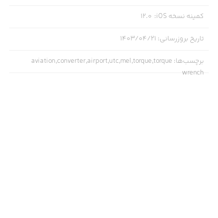
کمینه نسخه iOS
:
12.0
تاریخ بروزرسانی
:
۱۴۰۳/۰۴/۲۱
برچسب‌ها
:
aviation,converter,airport,utc,mel,torque,torque
wrench