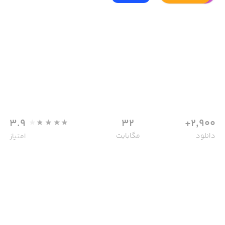
3.9
32
2,900+
دانلود
مگابایت
امتیاز