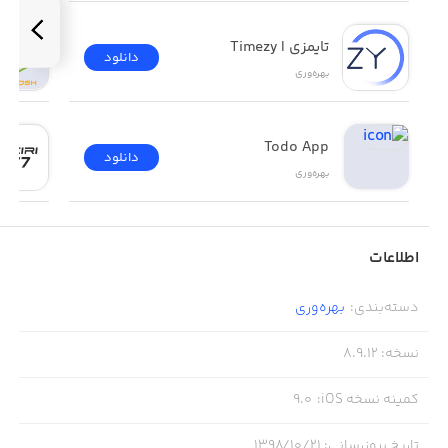
• تقویم داخلی
تایمزی | Timezy
دانلود
بهره‌وری
Todo App
دانلود
بهره‌وری
اطلاعات
دسته‌بندی
:
بهره‌وری
نسخه
:
8.9.12
کمینه نسخه iOS
:
9.0
تاریخ بروزرسانی
:
۱۳۹۸/۱۰/۲۱