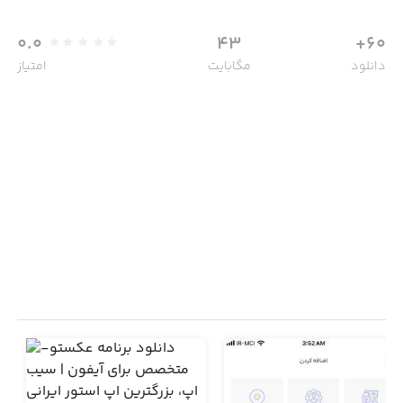
0.0
43
60+
دانلود
مگابایت
امتیاز