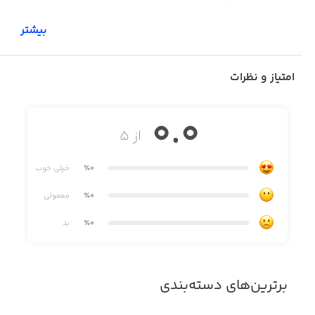
بیشتر
‏در هر مکان و زمانی درآمد داشته باشید.
امتیاز و نظرات
‏پروژه‌های ادیت عکس را در منزل و هر ساعتی از شبانه روز
0.0
انجام دهید.
از ۵
٪0
خیلی خوب
‏به هر شهری که می‌روید با ساعت کاری منعطف عکاسی کنید.
٪0
معمولی
٪0
بد
‏از طراحی آلبوم و طراحی گرافیک بصورت تخصصی، کسب درآمد
کنید.
برترین‌های دسته‌بندی
‏بدون داشتن آتلیه در فضایی که مشتری در اختیار شما قرار