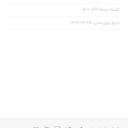
‏با قرار دادن نمونه‌کارهای خود در عکستو، رزومه کاری حرفه‌ای
کمینه نسخه iOS
:
15.6
بسازید.
تاریخ بروزرسانی
:
۱۴۰۳/۱۲/۲۵
‏با هنری که دارید، خودتان بیشتر دیده شوید. عکستو گامی در
شناخت بیشتر و شهرت
‏در مسافرت هم پروژه عکاسی همان شهر را دریافت کنید.
‏مزیت‌های حضور شما در اپلیکیشن عکستو را در بالا دیدید، پس
همین حالا اپلیکیشن عکستو را نصب کنید.
‏ویژگی‌های منحصر به فرد اپلیکیشن عکستو: