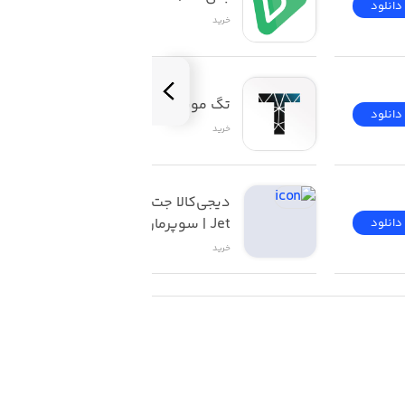
دانلود
دانلود
خرید
تگ موند | TAGMOND
دانلود
دانلود
خرید
دیجی‌کالا جت | Digikala 
Jet | سوپرمارکت آنلاین
دانلود
دانلود
خرید