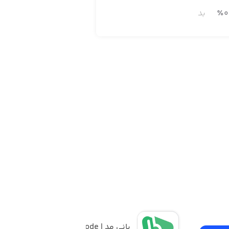
0
٪
بد
بانی مد | Banimode