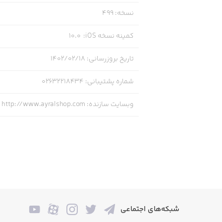
نسخه
:
499
کمینه نسخه iOS
:
10.0
تاریخ بروزرسانی
:
۱۴۰۲/۰۲/۱۸
شماره پشتیبانی
:
02632218434
وبسایت سازنده
:
http://www.ayralshop.com
شبکه‌های اجتماعی