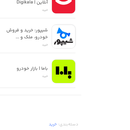
آنلاین | Digikala
خرید
شیپور: خرید و فروش 
خودرو، ملک و ...
خرید
باما | بازار خودرو
خرید
دسته‌بندی
:
خرید