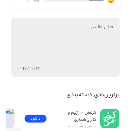
برنامه B12 توسط مربی شخصی و متخصص تغذیه، Jon Sexton،
٪25
بد
ایجاد شده است. Jon بیش از ۲۰ سال تجربه در این عرصه
داشته و از جمله مشتریان او می‌توان به ورزشکاران حرفه‌ای و
سلبریتی‌های معروف اشاره کرد. او یکی از موسسان مرکز
خیلی عالیییی
سلامت Boost FitClub در Nashville نیز می‌باشد.
۱۳۹۷/۱۰/۲۴
برترین‌های دسته‌بندی
کرفس - رژیم و 
دانلود
کالری‌شماری
سلامتی و تناسب اندام