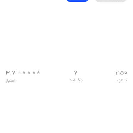
3.7
7
150+
دانلود
مگابایت
امتیاز