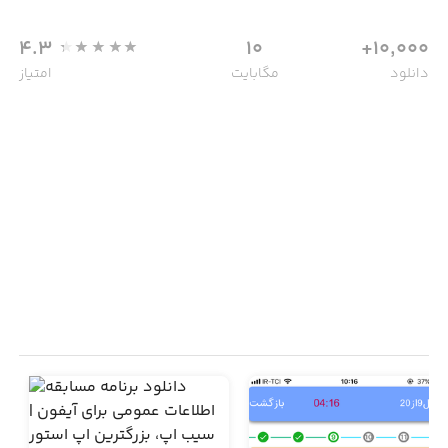
4.3
10
10,000+
دانلود
مگابایت
امتیاز