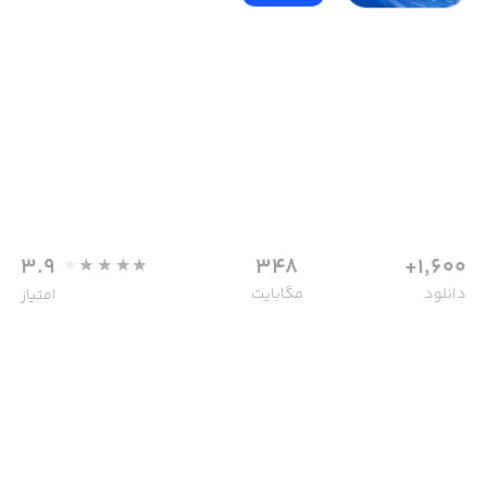
3.9
348
1,600+
دانلود
مگابایت
امتیاز