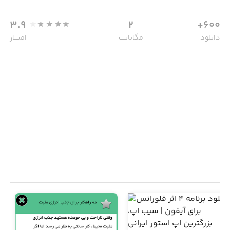
3.9
2
600+
دانلود
مگابایت
امتیاز