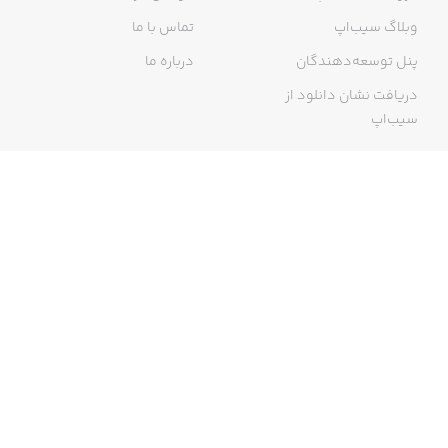
وبلاگ سیب‌اپ
تماس با ما
پنل توسعه‌دهندگان
درباره ما
دریافت نشان دانلود از
سیب‌اپ
گواهی خرید اینترنتی
ما در سیب‌اپ، بزرگ‌ترین و سریع‌ترین اپ استور ایرانی، تلاش می‌کنیم به
منبعی کاملی از اپلیکیشن‌های ایرانی آیفون دسترسی داشته باشید. با