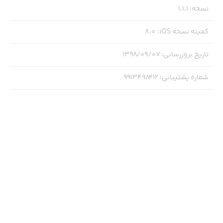
نسخه
:
1.1.1
کمینه نسخه iOS
:
8.0
تاریخ بروزرسانی
:
۱۳۹۸/۰۹/۰۷
شماره پشتیبانی
:
9913498412