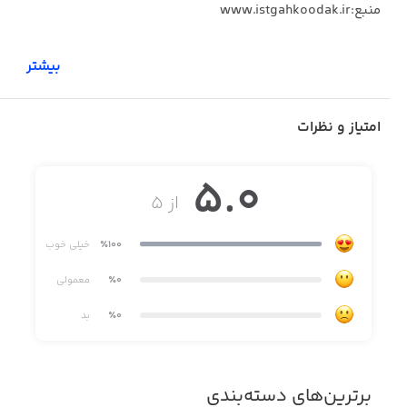
منبع:www.istgahkoodak.ir
بیشتر
امتیاز و نظرات
5.0
از ۵
٪100
خیلی خوب
٪0
معمولی
٪0
بد
برترین‌های دسته‌بندی