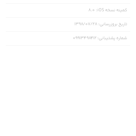
کمینه نسخه iOS
:
8.0
تاریخ بروزرسانی
:
۱۳۹۸/۰۷/۲۸
شماره پشتیبانی
:
09913498412