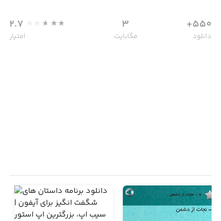
2.7
3
550+
دانلود
مگابایت
امتیاز