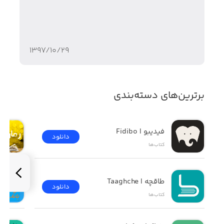
گل سانسوریا
گل فیکوس آمستل
۱۳۹۷/۱۰/۲۹
گل پوتوس قلبی
برترین‌های دسته‌بندی
نخل شمادورا
فیدیبو | Fidibo
دانلود
کتاب‌ها
گل گندمی
طاقچه | Taaghche
دانلود
کتاب‌ها
گل دیفن باخیا