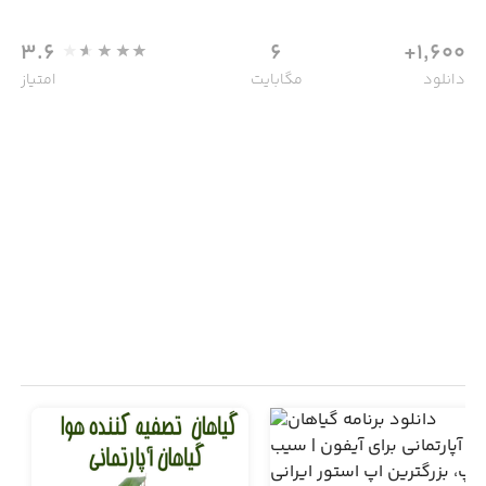
3.6
6
1,600+
دانلود
مگابایت
امتیاز