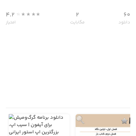
4.2
2
60
دانلود
مگابایت
امتیاز