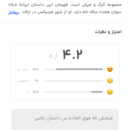
مجموعه گرگ و میش است. قهرمان این داستان ایزابلا «بلا»
سوان هفده ساله نام دارد، او از شهر فینیکس در ایالات آریزونا
بیشتر
به شهر فورکس در ایالت واشینگتن سفر می‌کند و زمانی که
عاشق خون‌آشامی به اسم ادوارد کالن می‌شود، زندگی‌اش
امتیاز و نظرات
تغییرات زیادی میکند.
4.2
از ۵
٪80
خیلی خوب
٪0
معمولی
٪20
بد
فيلمش كه فوق العاده س داستان جالبي