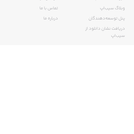
وبلاگ سیب‌اپ
تماس با ما
پنل توسعه‌دهندگان
درباره ما
دریافت نشان دانلود از
سیب‌اپ
گواهی خرید اینترنتی
ما در سیب‌اپ، بزرگ‌ترین و سریع‌ترین اپ استور ایرانی، تلاش می‌کنیم به
منبعی کاملی از اپلیکیشن‌های ایرانی آیفون دسترسی داشته باشید. با