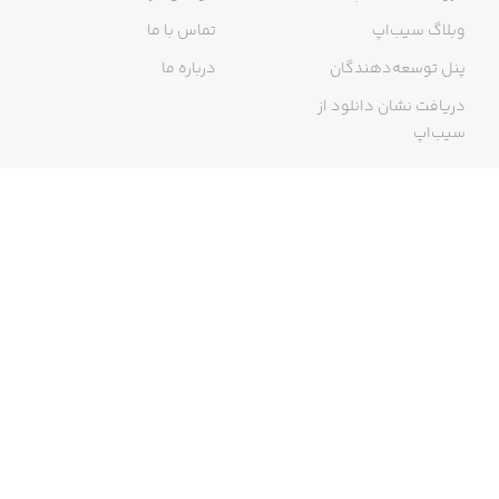
وبلاگ سیب‌اپ
تماس با ما
پنل توسعه‌دهندگان
درباره ما
دریافت نشان دانلود از
سیب‌اپ
گواهی خرید اینترنتی
ما در سیب‌اپ، بزرگ‌ترین و سریع‌ترین اپ استور ایرانی، تلاش می‌کنیم به
منبعی کاملی از اپلیکیشن‌های ایرانی آیفون دسترسی داشته باشید. با