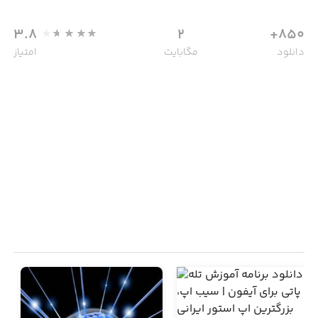
3.8
2
850+
دانلود
مگابایت
امتیاز