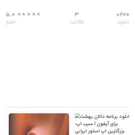
5.0
3
200+
دانلود
مگابایت
امتیاز