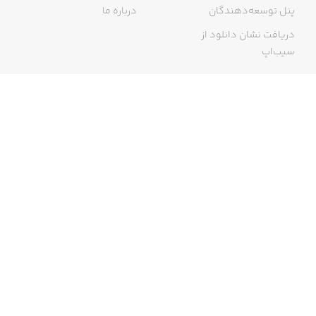
پنل توسعه‌دهندگان
درباره ما
دریافت نشان دانلود از
سیب‌اپ
گواهی خرید اینترنتی
ما در سیب‌اپ، بزرگ‌ترین و سریع‌ترین اپ استور ایرانی، تلاش می‌کنیم به
منبعی کاملی از اپلیکیشن‌های ایرانی آیفون دسترسی داشته باشید. با
سیب‌اپ محدودیتی برای دریافت اپلیکیشن‌های ایرانی از جمله موبایل
بانک‌ها نخواهید داشت و می‌توانید از کار با آیفون خود لذت ببرید. در اپ