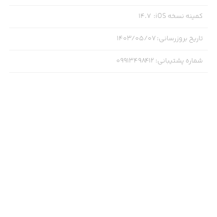
• زمان شروع و پایان برزخ
کمینه نسخه iOS
:
14.7
• سخنرانی شیطان در روز قیامت!
تاریخ بروزرسانی
:
۱۴۰۳/۰۵/۰۷
• عذاب دروغگویان در آخرت
شماره پشتیبانی
:
09913498412
• قیافه انسان‌ها در قیامت
• معنای یوم التغابن چیست؟
• وقت دقیق قیامت
....
امکانات نرم‌افزار:
• نشانه‌گذاری آخرین مطالعه برای خواندن از همان قسمت در
ورود بعدی به نرم‌افزار
• افزودن مطلب موردعلاقه به لیست علاقمندی‌ها